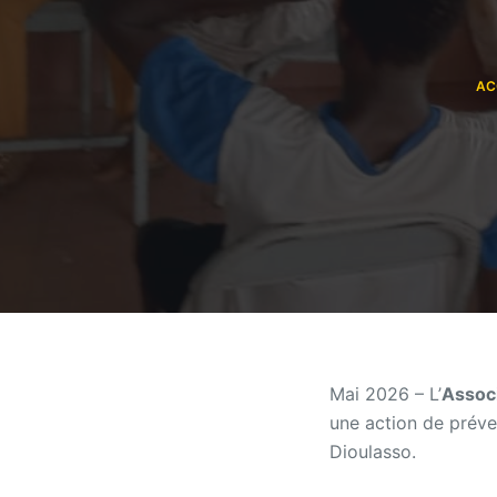
AC
Mai 2026 – L’
Assoc
une action de préve
Dioulasso.