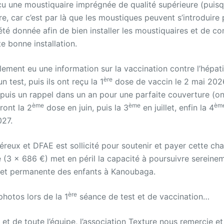
çu une moustiquaire imprégnée de qualité supérieure (puis
ure, car c’est par là que les moustiques peuvent s’introduir
 été donnée afin de bien installer les moustiquaires et de 
e bonne installation.
ement eu une information sur la vaccination contre l’hépatit
ère
un test, puis ils ont reçu la 1
dose de vaccin le 2 mai 202
s puis un rappel dans un an pour une parfaite couverture (o
ème
ème
èm
ront la 2
dose en juin, puis la 3
en juillet, enfin la 4
027.
éreux et DFAE est sollicité pour soutenir et payer cette ch
 (3 x 686 €) met en péril la capacité à poursuivre sereinem
 et permanente des enfants à Kanoubaga.
ère
photos lors de la 1
séance de test et de vaccination…
et de toute l’équipe, l’association Texture nous remercie e