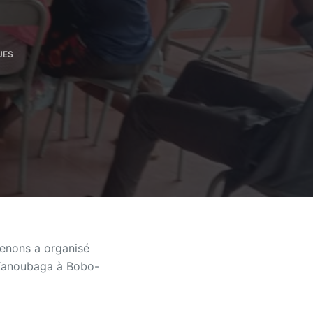
UES
enons a organisé
e Kanoubaga à Bobo-