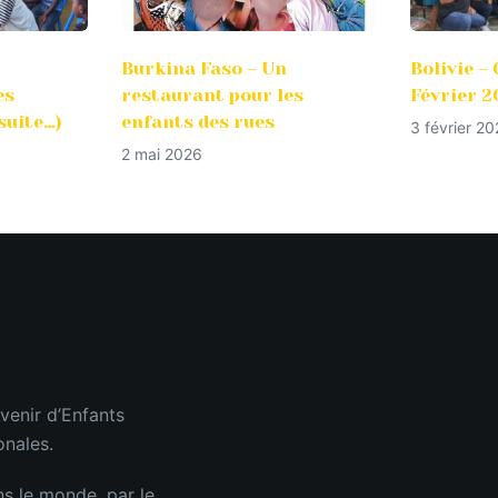
Burkina Faso – Un
Bolivie 
es
restaurant pour les
Février 2
suite…)
enfants des rues
3 février 2
2 mai 2026
venir d’Enfants
onales.
ns le monde, par le