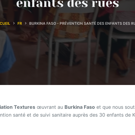
enfants des rues
CUEIL
FR
BURKINA FASO - PRÉVENTION SANTÉ DES ENFANTS DES R
iation Textures
œuvrant au
Burkina Faso
et que nous sout
ntion santé et de suivi sanitaire auprès des 30 enfants d