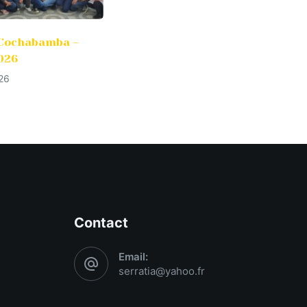
– Cochabamba –
026
026
Contact
Email:
serratia@yahoo.fr