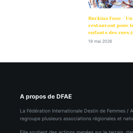
Burkina Faso – Un
restaurant pour l
enfants des rues (
19 mai 2026
A propos de DFAE
La Fédération Internationale Destin de Femmes / A
regroupe plusieurs associations régionales et nati
Elle soutient des actions menées sur le terrain, da