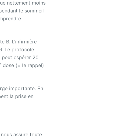
que nettement moins
e pendant le sommeil
comprendre
e B. L’infirmière
6. Le protocole
n peut espérer 20
e
dose (= le rappel)
arge importante. En
ent la prise en
t nous assure toute